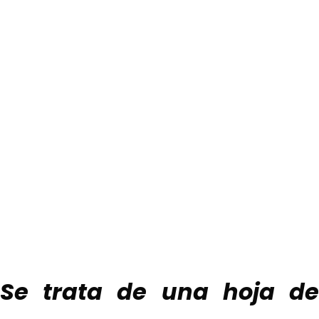
23 octubre, 2025
El Consejo Municipal de Comercio
y Serviciosse reúne para avanzar
en el Diagnóstico y el Plan
Estratégico de El Ejido para
fortalecer el sector
Se trata de una hoja de