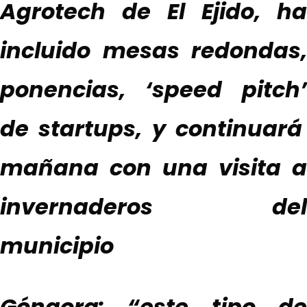
Agrotech de El Ejido,
ha
incluido
mesas redondas,
ponencias,
‘
speed pitch
’
de startups
,
y
continuará
mañana con
una visita a
invernaderos del
municipio
Góngora: “este tipo de