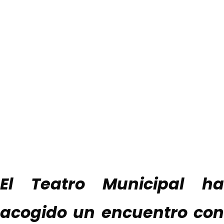
Actualidad
El Ejido fortalece la conexión entre
agricultura e innovación
tecnológica con la celebración de
‘Misión Agrotalks’
25 mayo, 2026
El Teatro Municipal ha
acogido un encuentro con