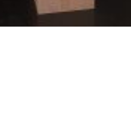
Actualidad
25 noviembre, 2025
La OMIC invita a celebrar la
Navidad con un ‘consumo
responsable’