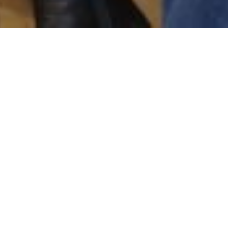
Actualidad
El Ejido muestra el potencial y la
calidad de los productos de sus
establecimientos locales en la
celebración de la I Feria del
Comercio
26 febrero, 2024