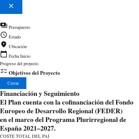
close
payments
Presupuesto
schedule
Estado
location_on
Ubicación
calendar_today
Fecha Inicio
Progreso del proyecto
checklist
Objetivos del Proyecto
Cerrar
Financiación y Seguimiento
El Plan cuenta con la cofinanciación del Fondo
Europeo de Desarrollo Regional (FEDER)
en el marco del Programa Plurirregional de
España 2021–2027.
COSTE TOTAL DEL PAI