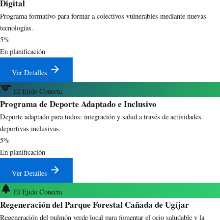
Digital
Programa formativo para formar a colectivos vulnerables mediante nuevas
tecnologías.
5%
En planificación
arrow_forward
Ver Detalles
sports
El Ejido Conecta
Programa de Deporte Adaptado e Inclusivo
Deporte adaptado para todos: integración y salud a través de actividades
deportivas inclusivas.
5%
En planificación
arrow_forward
Ver Detalles
park
El Ejido Conecta
Regeneración del Parque Forestal Cañada de Ugíjar
Regeneración del pulmón verde local para fomentar el ocio saludable y la