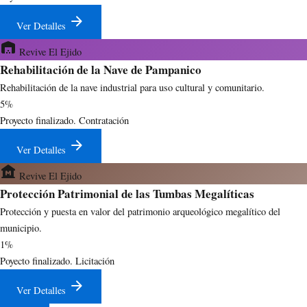
arrow_forward
Ver Detalles
warehouse
Revive El Ejido
Rehabilitación de la Nave de Pampanico
Rehabilitación de la nave industrial para uso cultural y comunitario.
5%
Proyecto finalizado. Contratación
arrow_forward
Ver Detalles
museum
Revive El Ejido
Protección Patrimonial de las Tumbas Megalíticas
Protección y puesta en valor del patrimonio arqueológico megalítico del
municipio.
1%
Poyecto finalizado. Licitación
arrow_forward
Ver Detalles