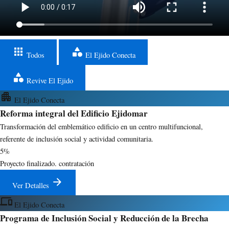
apps
category
Todos
El Ejido Conecta
category
Revive El Ejido
apartment
El Ejido Conecta
Reforma integral del Edificio Ejidomar
Transformación del emblemático edificio en un centro multifuncional,
referente de inclusión social y actividad comunitaria.
5%
Proyecto finalizado. contratación
arrow_forward
Ver Detalles
devices
El Ejido Conecta
Programa de Inclusión Social y Reducción de la Brecha