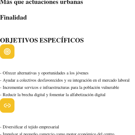
Más que actuaciones urbanas
Una
estrategia para
transformar El Ejido Y sus Núcleos
Finalidad
Transformación urbana integral para mejorar la calidad de vida, la
cohesión social y la actividad económica local.
OBJETIVOS ESPECÍFICOS
Dimensión Social
- Ofrecer alternativas y oportunidades a los jóvenes
- Ayudar a colectivos desfavorecidos y su integración en el mercado laboral
- Incrementar servicos e infraestructuras para la población vulnerable
- Reducir la brecha digital y fomentar la alfabetización digital
Dimensión Económica
- Diversificar el tejido empresarial
- Impulsar al pequeño comercio como motor económico del centro