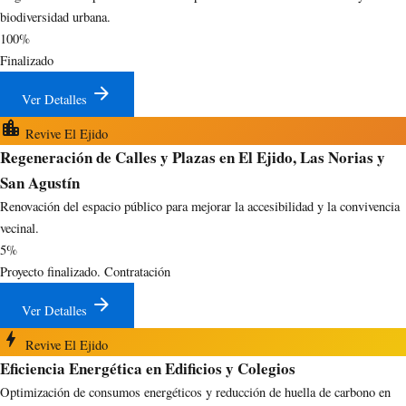
biodiversidad urbana.
100%
Finalizado
arrow_forward
Ver Detalles
location_city
Revive El Ejido
Regeneración de Calles y Plazas en El Ejido, Las Norias y
San Agustín
Renovación del espacio público para mejorar la accesibilidad y la convivencia
vecinal.
5%
Proyecto finalizado. Contratación
arrow_forward
Ver Detalles
bolt
Revive El Ejido
Eficiencia Energética en Edificios y Colegios
Optimización de consumos energéticos y reducción de huella de carbono en