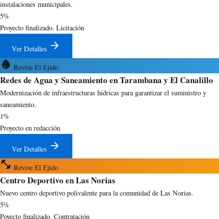
instalaciones municipales.
5%
Proyecto finalizado. Licitación
arrow_forward
Ver Detalles
water_drop
Revive El Ejido
Redes de Agua y Saneamiento en Tarambana y El Canalillo
Modernización de infraestructuras hídricas para garantizar el suministro y
saneamiento.
1%
Proyecto en redacción
arrow_forward
Ver Detalles
fitness_center
Revive El Ejido
Centro Deportivo en Las Norias
Nuevo centro deportivo polivalente para la comunidad de Las Norias.
5%
Poyecto finalizado. Contratación