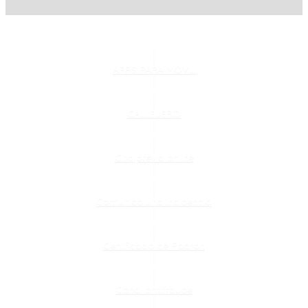
APPS PARA MÓVIL
CALLEJERO
Cita previa online
Comunica una incidencia
Certificado de Padron
Canal antifraude